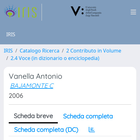
IRIS
IRIS
Catalogo Ricerca
2 Contributo in Volume
2.4 Voce (in dizionario o enciclopedia)
Vanella Antonio
BAJAMONTE C
2006
Scheda breve
Scheda completa
Scheda completa (DC)