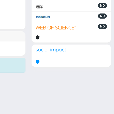
ND
ND
ND
social impact