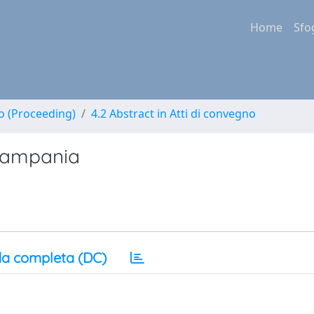
Home
Sfo
no (Proceeding)
4.2 Abstract in Atti di convegno
 Campania
a completa (DC)