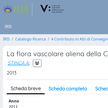
IRIS
IRIS
Catalogo Ricerca
4 Contributo in Atti di Conveg
La flora vascolare aliena della
STINCA A
;
2013
Scheda breve
Scheda completa
Sched
Anno
2013