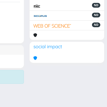
ND
ND
ND
social impact