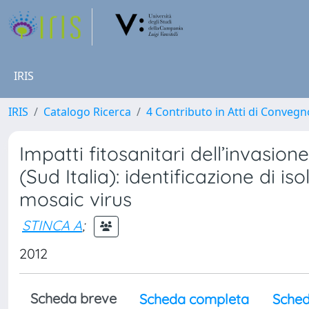
IRIS
IRIS
Catalogo Ricerca
4 Contributo in Atti di Conveg
Impatti fitosanitari dell’invasion
(Sud Italia): identificazione di i
mosaic virus
STINCA A
;
2012
Scheda breve
Scheda completa
Sched