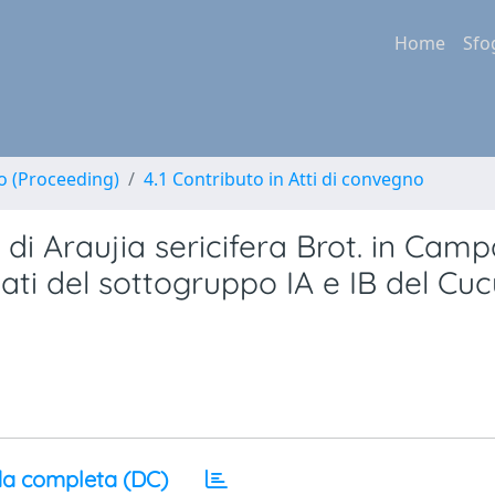
Home
Sfo
no (Proceeding)
4.1 Contributo in Atti di convegno
e di Araujia sericifera Brot. in Cam
solati del sottogruppo IA e IB del C
a completa (DC)