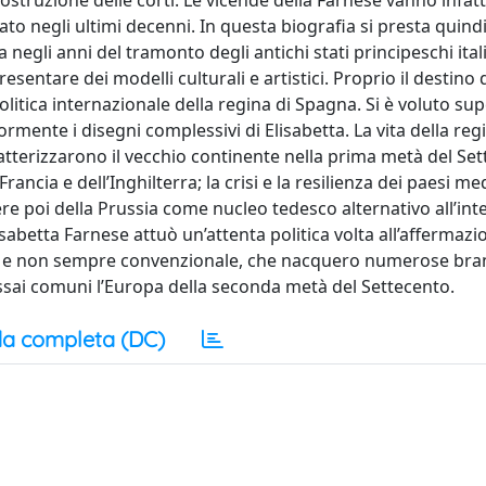
ostruzione delle corti. Le vicende della Farnese vanno infatt
o negli ultimi decenni. In questa biografia si presta quind
negli anni del tramonto degli antichi stati principeschi itali
sentare dei modelli culturali e artistici. Proprio il destino 
olitica internazionale della regina di Spagna. Si è voluto sup
mente i disegni complessivi di Elisabetta. La vita della regi
atterizzarono il vecchio continente nella prima metà del Sett
Francia e dell’Inghilterra; la crisi e la resilienza dei paesi me
re poi della Prussia come nucleo tedesco alternativo all’int
abetta Farnese attuò un’attenta politica volta all’affermazi
ico e non sempre convenzionale, che nacquero numerose bra
ssai comuni l’Europa della seconda metà del Settecento.
a completa (DC)