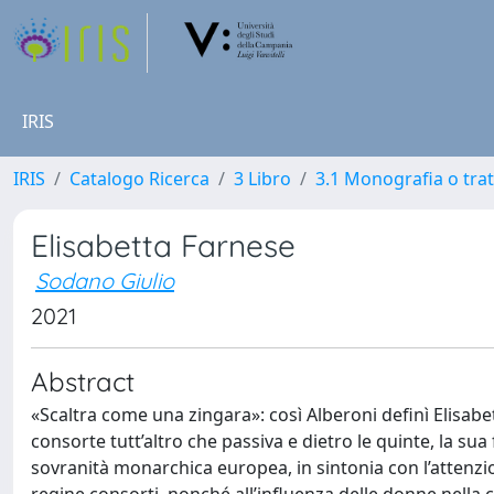
IRIS
IRIS
Catalogo Ricerca
3 Libro
3.1 Monografia o trat
Elisabetta Farnese
Sodano Giulio
2021
Abstract
«Scaltra come una zingara»: così Alberoni definì Elisabe
consorte tutt’altro che passiva e dietro le quinte, la sua 
sovranità monarchica europea, in sintonia con l’attenzion