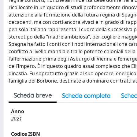
regine consorti, nonché all’influenza delle donne nella c
ricollocate in un quadro di studi profondamente rinnovat
attenzione alla formazione della futura regina di Spagna 
decadenti, ma con corti ancora vivaci e in grado di rappre
penisola italiana rappresenta il cuore della successiva p
stereotipo della “madre ambiziosa”, per cogliere maggior
Spagna ha fatto i conti con i nodi internazionali che car
conflitto a livello mondiale tra le potenze coloniali della 
l’affermazione prima degli Asburgo di Vienna e l’emerge
dell’Impero. È in questo quadro assai complesso che Elis
dinastia. Fu soprattutto grazie al suo operare, energ
famiglia dei Borbone, destinate a dominare con tratti a
Scheda breve
Scheda completa
Sched
Anno
2021
Codice ISBN