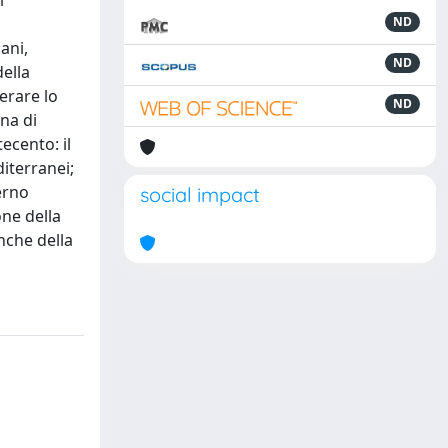
i
i
ND
ani,
ND
della
erare lo
ND
na di
ecento: il
diterranei;
erno
social impact
one della
nche della