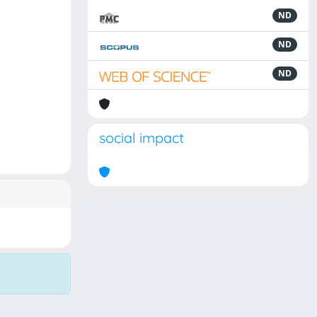
ND
ND
ND
social impact