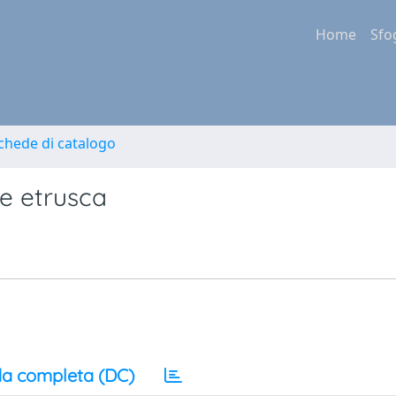
Home
Sfo
Schede di catalogo
ne etrusca
a completa (DC)