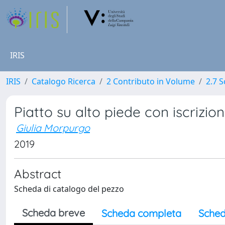
IRIS
IRIS
Catalogo Ricerca
2 Contributo in Volume
2.7 
Piatto su alto piede con iscrizio
Giulia Morpurgo
2019
Abstract
Scheda di catalogo del pezzo
Scheda breve
Scheda completa
Sched