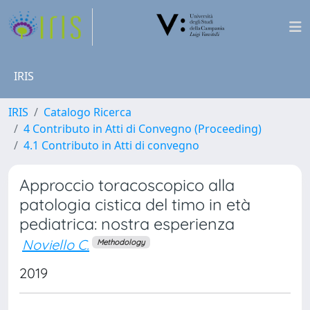
IRIS
IRIS
Catalogo Ricerca
4 Contributo in Atti di Convegno (Proceeding)
4.1 Contributo in Atti di convegno
Approccio toracoscopico alla
patologia cistica del timo in età
pediatrica: nostra esperienza
Noviello C.
Methodology
2019