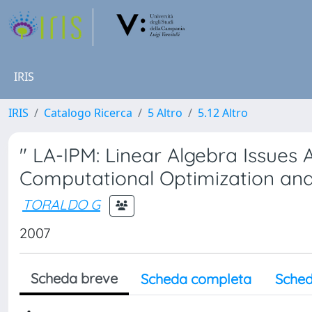
IRIS
IRIS
Catalogo Ricerca
5 Altro
5.12 Altro
" LA-IPM: Linear Algebra Issues A
Computational Optimization and 
TORALDO G
2007
Scheda breve
Scheda completa
Sched