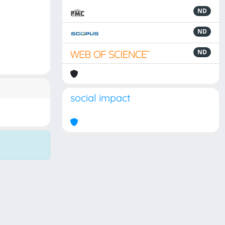
ND
ND
ND
social impact