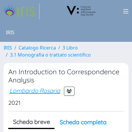
IRIS
IRIS
Catalogo Ricerca
3 Libro
3.1 Monografia o trattato scientifico
An Introduction to Correspondence
Analysis
Lombardo Rosaria
2021
Scheda breve
Scheda completa