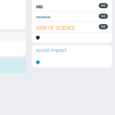
ND
ND
ND
social impact