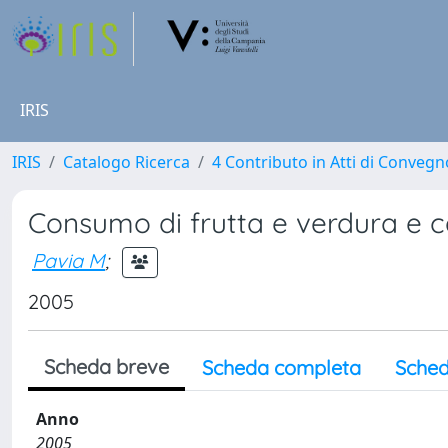
IRIS
IRIS
Catalogo Ricerca
4 Contributo in Atti di Conveg
Consumo di frutta e verdura e c
Pavia M
;
2005
Scheda breve
Scheda completa
Sched
Anno
2005