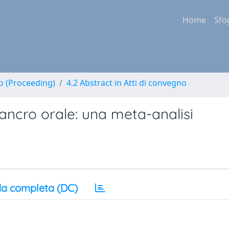
Home
Sfo
no (Proceeding)
4.2 Abstract in Atti di convegno
ancro orale: una meta-analisi
a completa (DC)