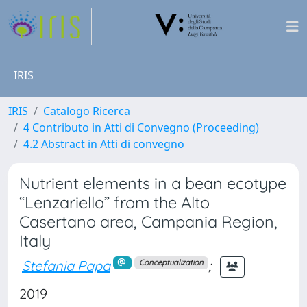
IRIS
IRIS
Catalogo Ricerca
4 Contributo in Atti di Convegno (Proceeding)
4.2 Abstract in Atti di convegno
Nutrient elements in a bean ecotype
“Lenzariello” from the Alto
Casertano area, Campania Region,
Italy
Stefania Papa
;
Conceptualization
2019