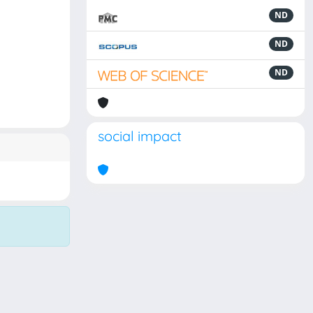
ND
ND
ND
social impact