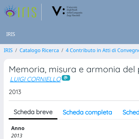
IRIS
IRIS
Catalogo Ricerca
4 Contributo in Atti di Conveg
Memoria, misura e armonia del p
LUIGI CORNIELLO
2013
Scheda breve
Scheda completa
Sched
Anno
2013