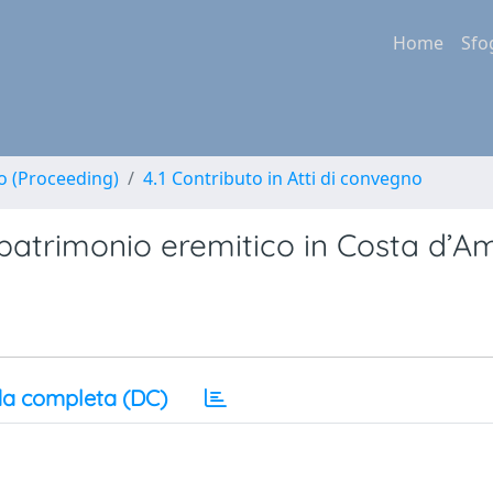
Home
Sfo
no (Proceeding)
4.1 Contributo in Atti di convegno
atrimonio eremitico in Costa d’Ama
a completa (DC)