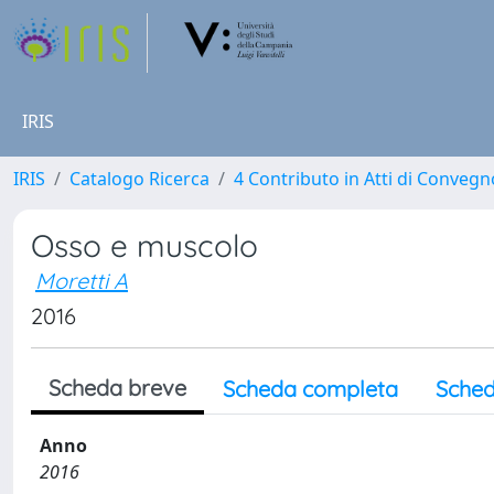
IRIS
IRIS
Catalogo Ricerca
4 Contributo in Atti di Conveg
Osso e muscolo
Moretti A
2016
Scheda breve
Scheda completa
Sched
Anno
2016