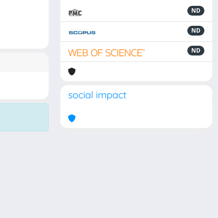
ND
ND
ND
social impact