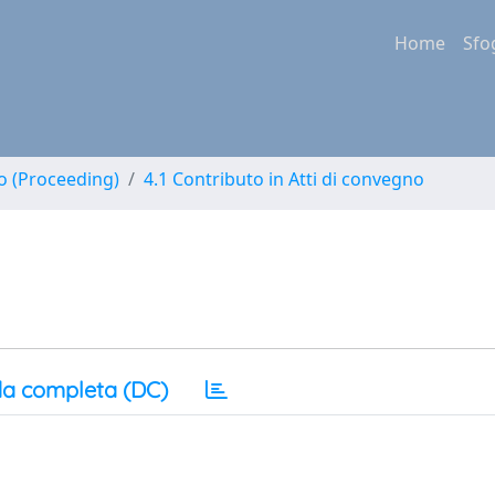
Home
Sfo
no (Proceeding)
4.1 Contributo in Atti di convegno
a completa (DC)