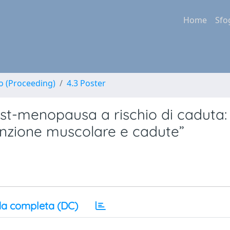
Home
Sfo
no (Proceeding)
4.3 Poster
st-menopausa a rischio di caduta:
unzione muscolare e cadute”
a completa (DC)