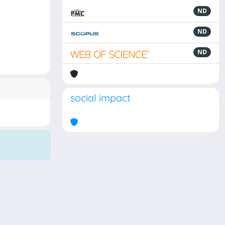
ND
ND
ND
social impact