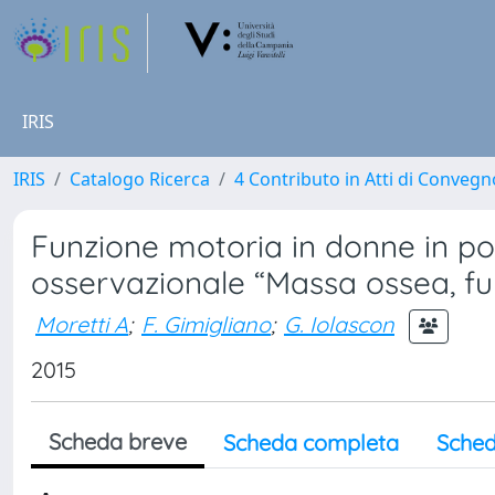
IRIS
IRIS
Catalogo Ricerca
4 Contributo in Atti di Conveg
Funzione motoria in donne in po
osservazionale “Massa ossea, f
Moretti A
;
F. Gimigliano
;
G. Iolascon
2015
Scheda breve
Scheda completa
Sched