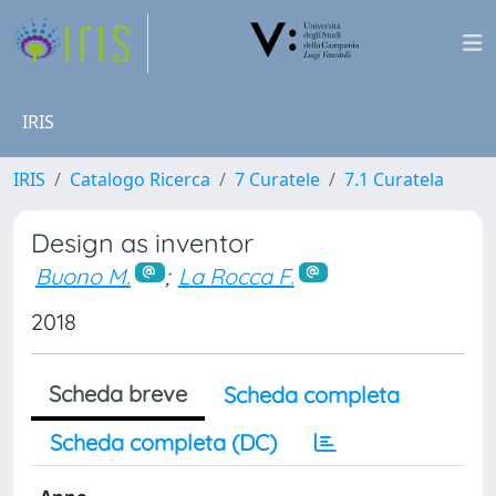
IRIS
IRIS
Catalogo Ricerca
7 Curatele
7.1 Curatela
Design as inventor
Buono M.
;
La Rocca F.
2018
Scheda breve
Scheda completa
Scheda completa (DC)