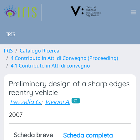
IRIS
IRIS
Catalogo Ricerca
4 Contributo in Atti di Convegno (Proceeding)
4.1 Contributo in Atti di convegno
Preliminary design of a sharp edges
reentry vehicle
Pezzella G.
;
Viviani A.
2007
Scheda breve
Scheda completa