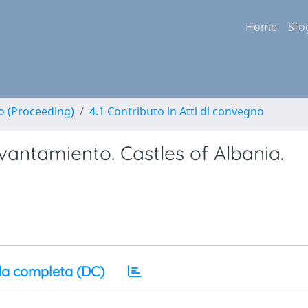
Home
Sfo
no (Proceeding)
4.1 Contributo in Atti di convegno
evantamiento. Castles of Albania.
a completa (DC)