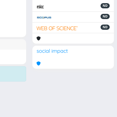
ND
ND
ND
social impact