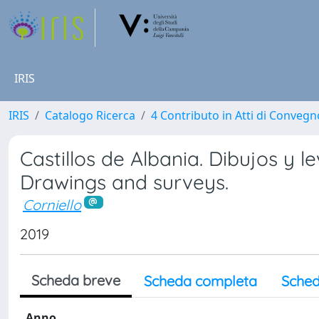
IRIS
IRIS
Catalogo Ricerca
4 Contributo in Atti di Conveg
Castillos de Albania. Dibujos y l
Drawings and surveys.
Corniello
2019
Scheda breve
Scheda completa
Sched
Anno