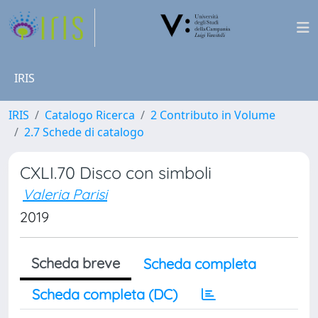
IRIS
IRIS
Catalogo Ricerca
2 Contributo in Volume
2.7 Schede di catalogo
CXLI.70 Disco con simboli
Valeria Parisi
2019
Scheda breve
Scheda completa
Scheda completa (DC)