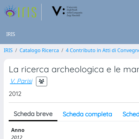
IRIS
IRIS
Catalogo Ricerca
4 Contributo in Atti di Conveg
La ricerca archeologica e le mani
V. Parisi
2012
Scheda breve
Scheda completa
Sched
Anno
2012