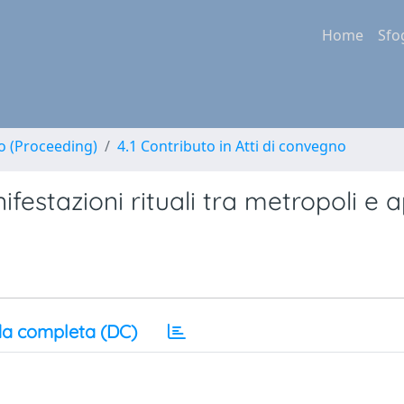
Home
Sfo
no (Proceeding)
4.1 Contributo in Atti di convegno
festazioni rituali tra metropoli e a
a completa (DC)