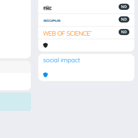
ND
ND
ND
social impact