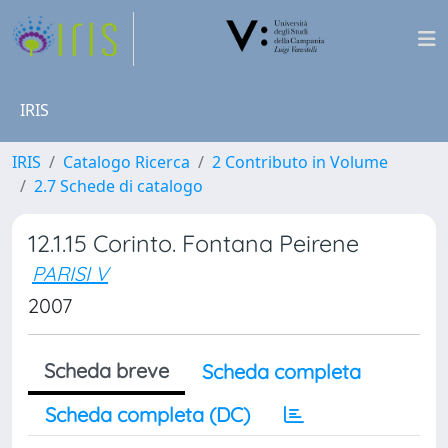
IRIS
IRIS
Catalogo Ricerca
2 Contributo in Volume
2.7 Schede di catalogo
12.1.15 Corinto. Fontana Peirene
PARISI V
2007
Scheda breve
Scheda completa
Scheda completa (DC)