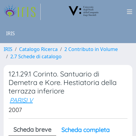
IRIS
IRIS
Catalogo Ricerca
2 Contributo in Volume
2.7 Schede di catalogo
12.1.29.1 Corinto. Santuario di
Demetra e Kore. Hestiatoria della
terrazza inferiore
PARISI V
2007
Scheda breve
Scheda completa