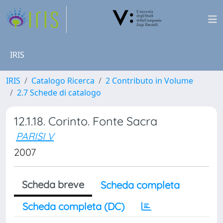
IRIS
IRIS
Catalogo Ricerca
2 Contributo in Volume
2.7 Schede di catalogo
12.1.18. Corinto. Fonte Sacra
PARISI V
2007
Scheda breve
Scheda completa
Scheda completa (DC)