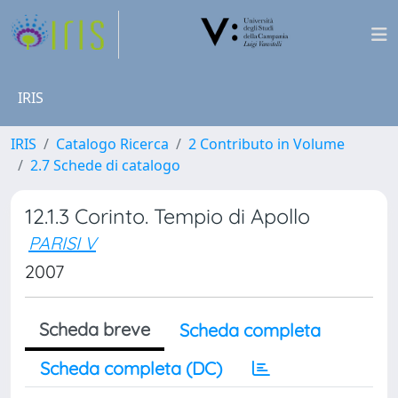
IRIS
IRIS
Catalogo Ricerca
2 Contributo in Volume
2.7 Schede di catalogo
12.1.3 Corinto. Tempio di Apollo
PARISI V
2007
Scheda breve
Scheda completa
Scheda completa (DC)