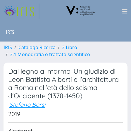
IRIS
IRIS
Catalogo Ricerca
3 Libro
3.1 Monografia o trattato scientifico
Dal legno al marmo. Un giudizio di
Leon Battista Alberti e l'architettura
a Roma nell'età dello scisma
d'Occidente (1378-1450)
Stefano Borsi
2019
Abstract