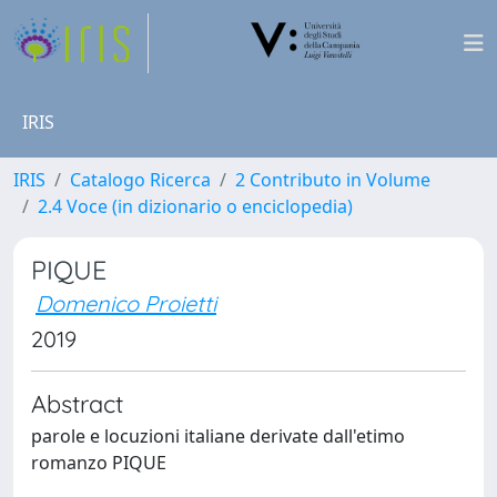
IRIS
IRIS
Catalogo Ricerca
2 Contributo in Volume
2.4 Voce (in dizionario o enciclopedia)
PIQUE
Domenico Proietti
2019
Abstract
parole e locuzioni italiane derivate dall'etimo
romanzo PIQUE