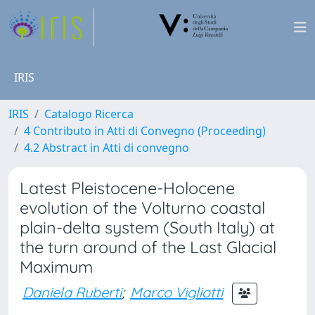
IRIS
IRIS
Catalogo Ricerca
4 Contributo in Atti di Convegno (Proceeding)
4.2 Abstract in Atti di convegno
Latest Pleistocene-Holocene
evolution of the Volturno coastal
plain-delta system (South Italy) at
the turn around of the Last Glacial
Maximum
Daniela Ruberti
;
Marco Vigliotti