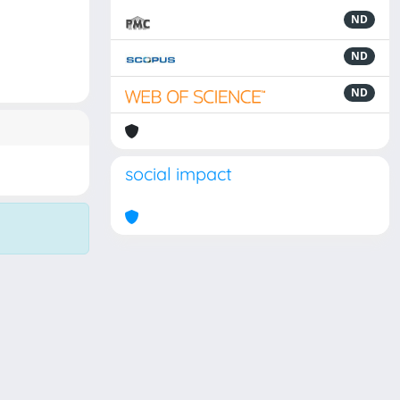
ND
ND
ND
social impact