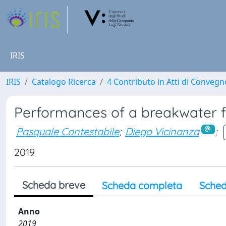
IRIS
IRIS
Catalogo Ricerca
4 Contributo in Atti di Conveg
Performances of a breakwater 
Pasquale Contestabile
;
Diego Vicinanza
;
2019
Scheda breve
Scheda completa
Sched
Anno
2019