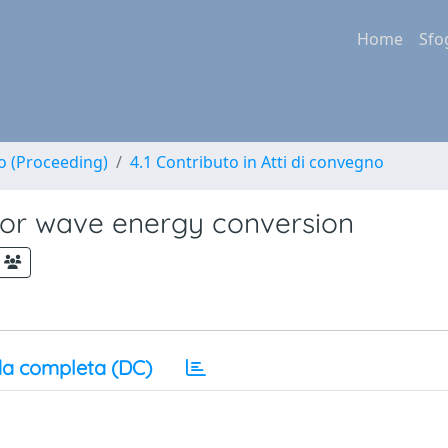
Home
Sfo
no (Proceeding)
4.1 Contributo in Atti di convegno
for wave energy conversion
a completa (DC)