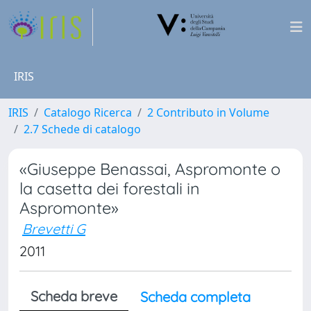
IRIS
IRIS
Catalogo Ricerca
2 Contributo in Volume
2.7 Schede di catalogo
«Giuseppe Benassai, Aspromonte o
la casetta dei forestali in
Aspromonte»
Brevetti G
2011
Scheda breve
Scheda completa