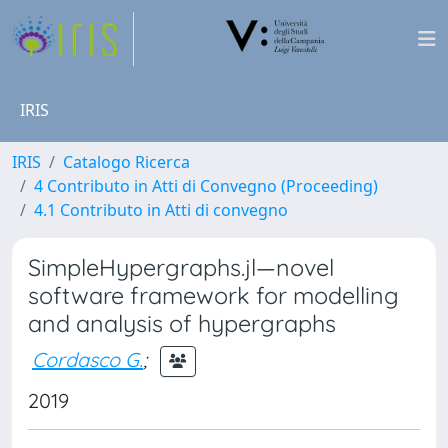
IRIS
IRIS
Catalogo Ricerca
4 Contributo in Atti di Convegno (Proceeding)
4.1 Contributo in Atti di convegno
SimpleHypergraphs.jl—novel
software framework for modelling
and analysis of hypergraphs
Cordasco G.
;
2019