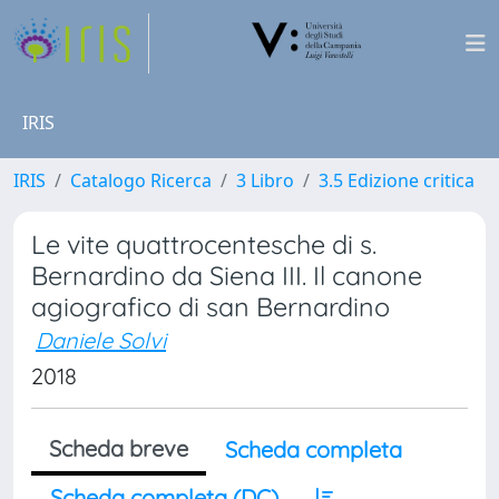
IRIS
IRIS
Catalogo Ricerca
3 Libro
3.5 Edizione critica
Le vite quattrocentesche di s.
Bernardino da Siena III. Il canone
agiografico di san Bernardino
Daniele Solvi
2018
Scheda breve
Scheda completa
Scheda completa (DC)