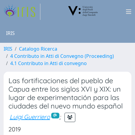
IRIS
IRIS
Catalogo Ricerca
4 Contributo in Atti di Convegno (Proceeding)
4.1 Contributo in Atti di convegno
Las fortificaciones del pueblo de
Capua entre los siglos XVI y XIX: un
lugar de experimentación para las
ciudades del nuevo mundo español
Luigi Guerriero
;
2019