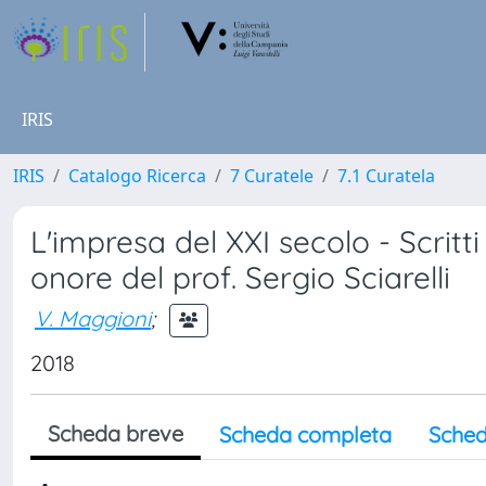
IRIS
IRIS
Catalogo Ricerca
7 Curatele
7.1 Curatela
L'impresa del XXI secolo - Scritt
onore del prof. Sergio Sciarelli
V. Maggioni
;
2018
Scheda breve
Scheda completa
Sched