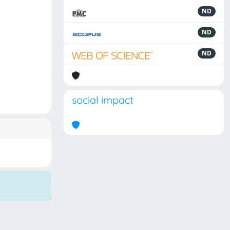
ND
ND
ND
social impact