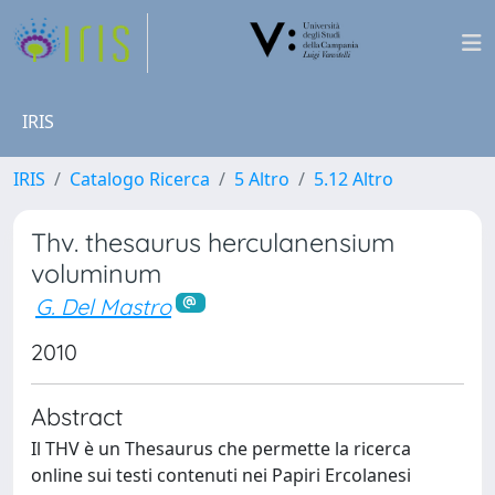
IRIS
IRIS
Catalogo Ricerca
5 Altro
5.12 Altro
Thv. thesaurus herculanensium
voluminum
G. Del Mastro
2010
Abstract
Il THV è un Thesaurus che permette la ricerca
online sui testi contenuti nei Papiri Ercolanesi