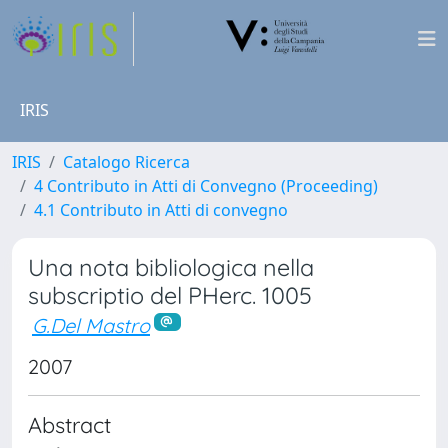
IRIS
IRIS
Catalogo Ricerca
4 Contributo in Atti di Convegno (Proceeding)
4.1 Contributo in Atti di convegno
Una nota bibliologica nella
subscriptio del PHerc. 1005
G.Del Mastro
2007
Abstract