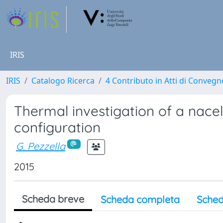
IRIS
IRIS
Catalogo Ricerca
4 Contributo in Atti di Conveg
Thermal investigation of a nacell
configuration
G. Pezzella
2015
Scheda breve
Scheda completa
Sched