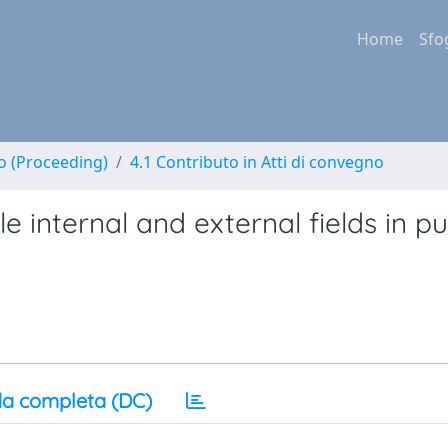
Home
Sfo
no (Proceeding)
4.1 Contributo in Atti di convegno
e internal and external fields in p
a completa (DC)