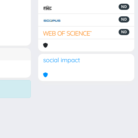
ND
ND
ND
social impact