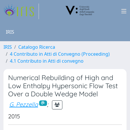
IRIS
IRIS
Catalogo Ricerca
4 Contributo in Atti di Convegno (Proceeding)
4.1 Contributo in Atti di convegno
Numerical Rebuilding of High and
Low Enthalpy Hypersonic Flow Test
Over a Double Wedge Model
G. Pezzella
;
2015