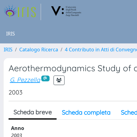
IRIS
IRIS
Catalogo Ricerca
4 Contributo in Atti di Conveg
Aerothermodynamics Study of 
G. Pezzella
2003
Scheda breve
Scheda completa
Sched
Anno
2003