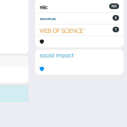
ND
6
1
social impact