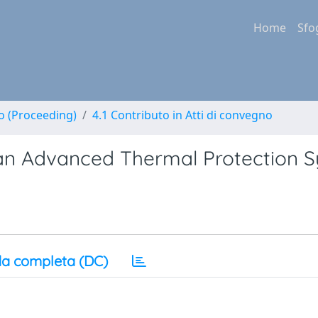
Home
Sfo
no (Proceeding)
4.1 Contributo in Atti di convegno
an Advanced Thermal Protection 
a completa (DC)