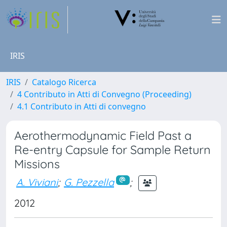
IRIS
IRIS
Catalogo Ricerca
4 Contributo in Atti di Convegno (Proceeding)
4.1 Contributo in Atti di convegno
Aerothermodynamic Field Past a
Re-entry Capsule for Sample Return
Missions
A. Viviani
;
G. Pezzella
;
2012