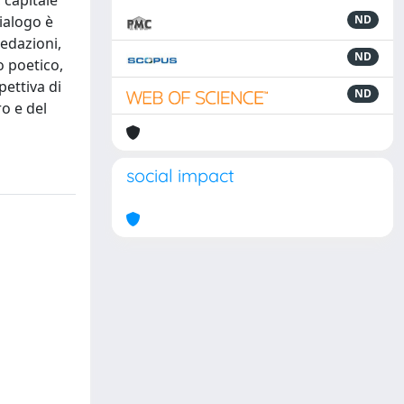
 capitale
ialogo è
ND
redazioni,
ND
o poetico,
pettiva di
ND
ro e del
social impact