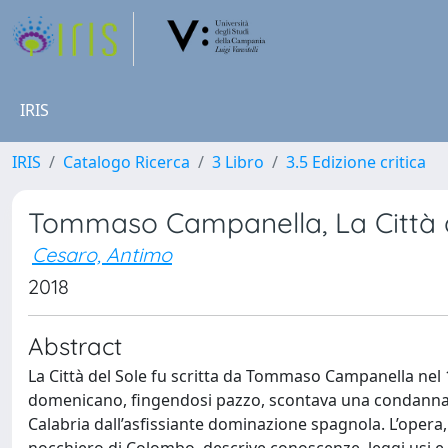
IRIS
IRIS
Catalogo Ricerca
3 Libro
3.5 Edizione critica
Tommaso Campanella, La Città d
Cesaro, Antimo
2018
Abstract
La Città del Sole fu scritta da Tommaso Campanella nel 1
domenicano, fingendosi pazzo, scontava una condanna al 
Calabria dall’asfissiante dominazione spagnola. L’opera