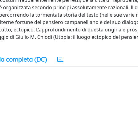
costumi (apparentemente perfetti) della città di Taprobana,
 è organizzata secondo principi assolutamente razionali. Il d
ercorrendo la tormentata storia del testo (nelle sue varie 
alterne fortune del pensiero campanelliano e del suo dialog
tutto, ectopico. L’approfondimento di questa originale pros
io di Giulio M. Chiodi (Utopia: il luogo ectopico del pensie
a completa (DC)