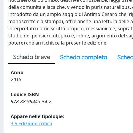
nocchiero di Colombo, descrive conoscenze, leggi usi e 
della comunità eliaca che, vivendo in puris naturalibus,
introdotto da un ampio saggio di Antimo Cesaro che, rip
manoscritte e a stampa), offre anche una lettura delle 
interpretato come scritto utopico, messianico e, soprat
studio del pensiero utopico è, infine, argomento del sagg
potere) che arricchisce la presente edizione.
Scheda breve
Scheda completa
Sched
Anno
2018
Codice ISBN
978-88-99443-54-2
Appare nelle tipologie:
3.5 Edizione critica