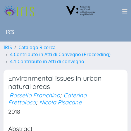
IRIS
IRIS
Catalogo Ricerca
4 Contributo in Atti di Convegno (Proceeding)
4.1 Contributo in Atti di convegno
Environmental issues in urban
natural areas
Rossella Franchino
;
Caterina
Frettoloso
;
Nicola Pisacane
2018
Abstract