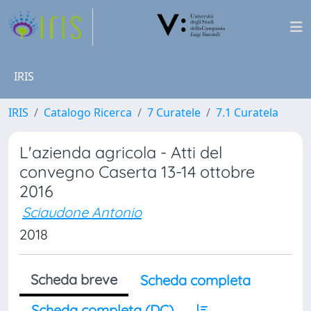
IRIS
IRIS
Catalogo Ricerca
7 Curatele
7.1 Curatela
L'azienda agricola - Atti del
convegno Caserta 13-14 ottobre
2016
Sciaudone Antonio
2018
Scheda breve
Scheda completa
Scheda completa (DC)