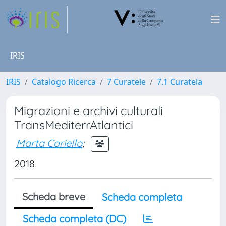
IRIS
IRIS
Catalogo Ricerca
7 Curatele
7.1 Curatela
Migrazioni e archivi culturali
TransMediterrAtlantici
Marta Cariello
;
2018
Scheda breve
Scheda completa
Scheda completa (DC)