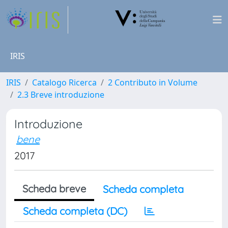
IRIS
IRIS
Catalogo Ricerca
2 Contributo in Volume
2.3 Breve introduzione
Introduzione
bene
2017
Scheda breve
Scheda completa
Scheda completa (DC)