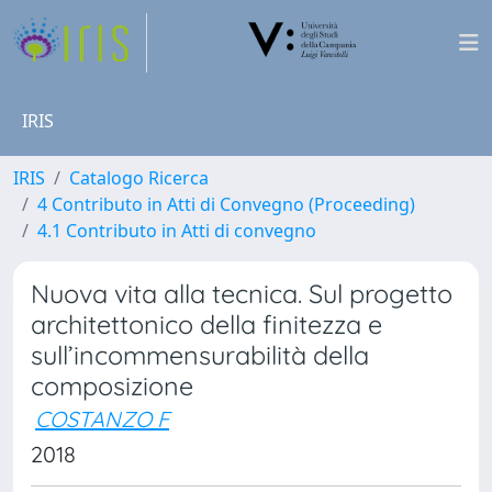
IRIS
IRIS
Catalogo Ricerca
4 Contributo in Atti di Convegno (Proceeding)
4.1 Contributo in Atti di convegno
Nuova vita alla tecnica. Sul progetto
architettonico della finitezza e
sull’incommensurabilità della
composizione
COSTANZO F
2018