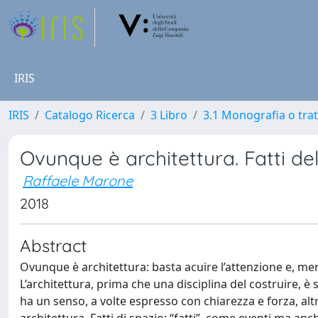
IRIS
IRIS
Catalogo Ricerca
3 Libro
3.1 Monografia o trat
Ovunque è architettura. Fatti de
Raffaele Marone
2018
Abstract
Ovunque è architettura: basta acuire l’attenzione e, men
L’architettura, prima che una disciplina del costruire, 
ha un senso, a volte espresso con chiarezza e forza, alt