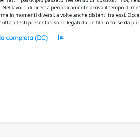
 “fatti”, participio passato, nel senso di “costituiti” noi, nel
. Nel lavoro di ricerca periodicamente arriva il tempo di met
ma in momenti diversi, a volte anche distanti tra essi. Occa
tta, i testi presentati sono legati da un filo, o forse da più f
a completa (DC)