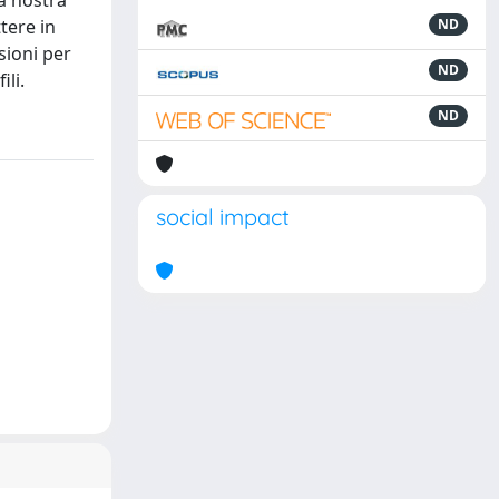
la nostra
tere in
ND
sioni per
ND
ili.
ND
social impact