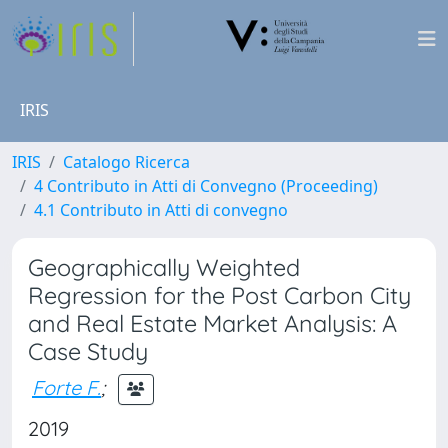
IRIS
IRIS
Catalogo Ricerca
4 Contributo in Atti di Convegno (Proceeding)
4.1 Contributo in Atti di convegno
Geographically Weighted
Regression for the Post Carbon City
and Real Estate Market Analysis: A
Case Study
Forte F.
;
2019