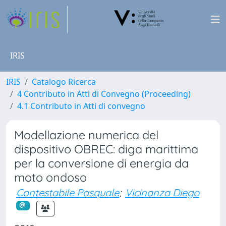
IRIS
IRIS
Catalogo Ricerca
4 Contributo in Atti di Convegno (Proceeding)
4.1 Contributo in Atti di convegno
Modellazione numerica del
dispositivo OBREC: diga marittima
per la conversione di energia da
moto ondoso
Contestabile Pasquale
;
Vicinanza Diego