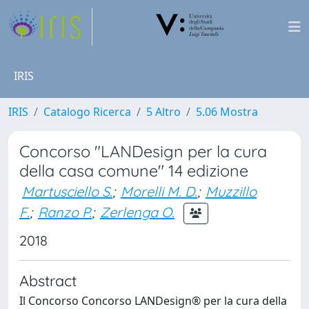
IRIS
IRIS
Catalogo Ricerca
5 Altro
5.06 Mostra
Concorso "LANDesign per la cura
della casa comune" 14 edizione
Martusciello S.
;
Morelli M. D.
;
Muzzillo
F.
;
Ranzo P.
;
Zerlenga O.
2018
Abstract
Il Concorso Concorso LANDesign® per la cura della