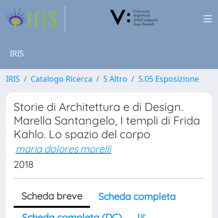
IRIS
IRIS
Catalogo Ricerca
5 Altro
5.05 Esposizione
Storie di Architettura e di Design.
Marella Santangelo, I templi di Frida
Kahlo. Lo spazio del corpo
maria dolores morelli
2018
Scheda breve
Scheda completa
Scheda completa (DC)