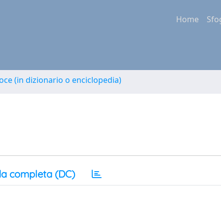
Home
Sfo
oce (in dizionario o enciclopedia)
a completa (DC)