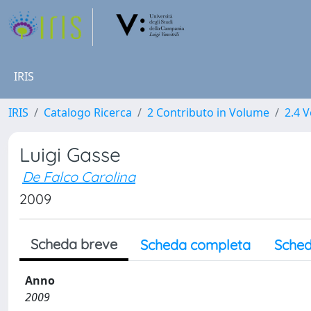
IRIS
IRIS
Catalogo Ricerca
2 Contributo in Volume
2.4 V
Luigi Gasse
De Falco Carolina
2009
Scheda breve
Scheda completa
Sched
Anno
2009