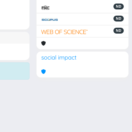
ND
ND
ND
social impact