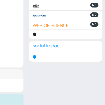
ND
ND
ND
social impact