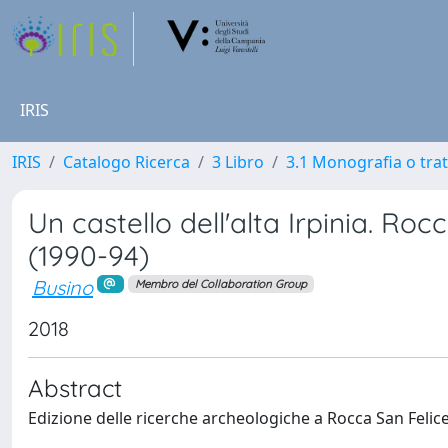
IRIS
IRIS
Catalogo Ricerca
3 Libro
3.1 Monografia o trat
Un castello dell'alta Irpinia. Ro
(1990-94)
Busino
Membro del Collaboration Group
2018
Abstract
Edizione delle ricerche archeologiche a Rocca San Felice